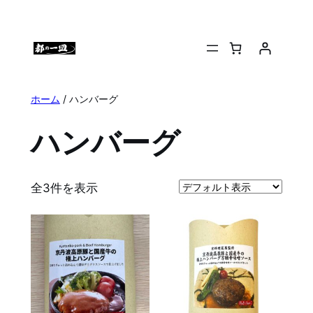
内
容
を
ス
キ
ホーム
/ ハンバーグ
ッ
プ
ハンバーグ
全3件を表示