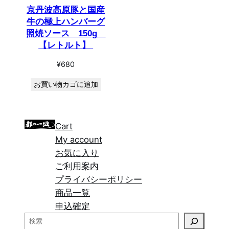
京丹波高原豚と国産
牛の極上ハンバーグ
照焼ソース 150g
【レトルト】
¥
680
お買い物カゴに追加
Cart
My account
お気に入り
ご利用案内
プライバシーポリシー
商品一覧
申込確定
検